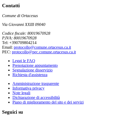
Contatti
Comune di Ortacesus
Via Giovanni XXIII 09040
Codice fiscale: 80019670928
P.IVA: 80019670928
Tel: +390709804214
Email:
protocollo@comune.ortacesus.ca.it
PEC:
protocollo@pec.comune.ortacesus.ca.it
Leggi le FAQ
Prenotazione appuntamento
Segnalazione disservizio
Richiesta d'assistenza
Amministrazione trasparente
Informativa privacy
Note legali
Dichiarazione di accessibilità
Piano di miglioramento del sito e dei servizi
Seguici su