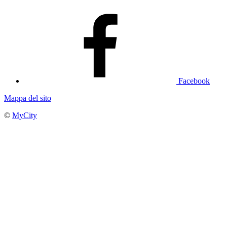
Facebook
Mappa del sito
©
MyCity