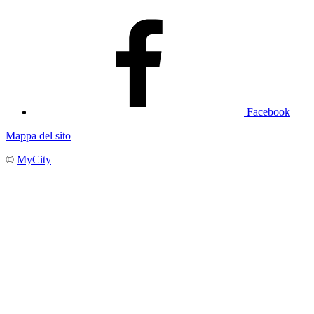
Facebook
Mappa del sito
©
MyCity