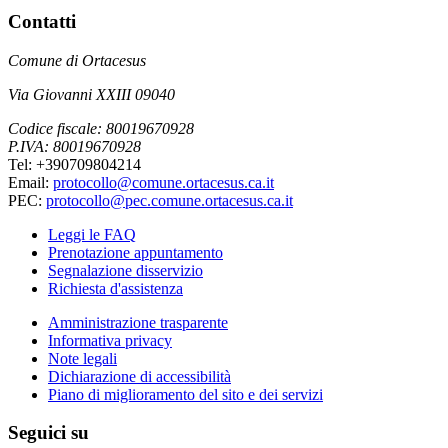
Contatti
Comune di Ortacesus
Via Giovanni XXIII 09040
Codice fiscale: 80019670928
P.IVA: 80019670928
Tel: +390709804214
Email:
protocollo@comune.ortacesus.ca.it
PEC:
protocollo@pec.comune.ortacesus.ca.it
Leggi le FAQ
Prenotazione appuntamento
Segnalazione disservizio
Richiesta d'assistenza
Amministrazione trasparente
Informativa privacy
Note legali
Dichiarazione di accessibilità
Piano di miglioramento del sito e dei servizi
Seguici su